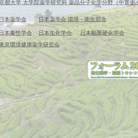
京都大学 大学院薬学研究科 薬品分子化学分野（中寛史 
日本薬学会
日本薬学会 環境・衛生部会
日本毒性学会
日本生化学会
日本動脈硬化学会
​東京環境健康薬学研究会
eutical Sciences, Toho University.