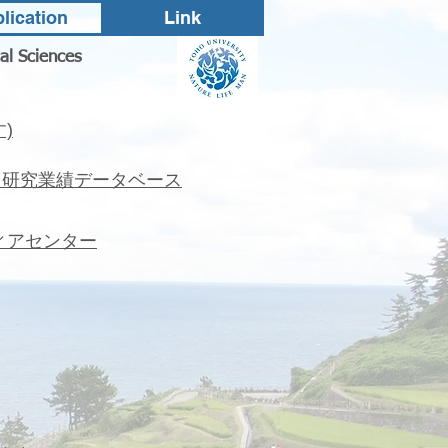
lication
Link
al Sciences
)
・研究業績データベース
ィアセンター